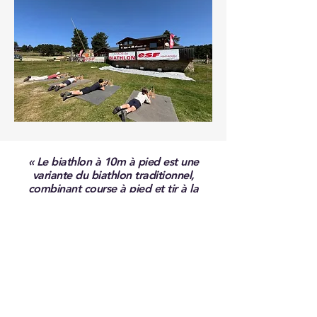
« Le biathlon à 10m à pied est une
variante du biathlon traditionnel,
combinant course à pied et tir à la
carabine à une distance de 10 mètres.
Cette version accessible du sport se
pratique sur de courtes distances,
offrant une activité ludique et
dynamique pour les amateurs de
sport et de tir. Idéale pour les familles
et les débutants, elle permet de
s'initier aux techniques de tir tout en
profitant d'un exercice physique